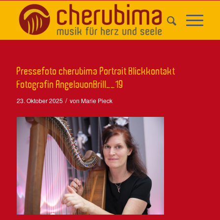
Pressefoto cherubima Portrait Blickkontakt
Fotografin AngelavonBrill__19
/
23. Oktober 2025
von
Marie Pieck